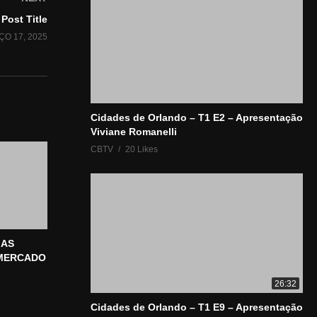
Post Title
O 17, 2025
Cidades de Orlando – T1 E2 – Apresentação
Viviane Romanelli
CBTV
20 Likes
IAS
 MERCADO
26:32
Cidades de Orlando – T1 E9 – Apresentação