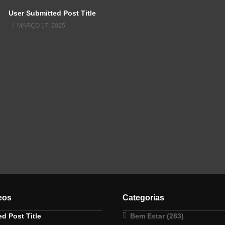
User Submitted Post Title
MARÇO 17, 2025
eos
Categorias
d Post Title
Bem Estar
(283)