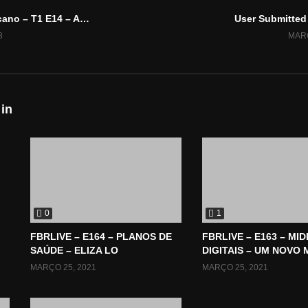
Sonho Americano – T1 E14 – Apresentação Natália Romanelli
User Submitted 
8
MARÇ
 in
0
1
FBRLIVE – E164 – PLANOS DE
FBRLIVE – E163 – MID
SAÚDE – ELIZA LO
DIGITAIS – UM NOVO
MARÇO 25, 2021
MARÇO 25, 2021