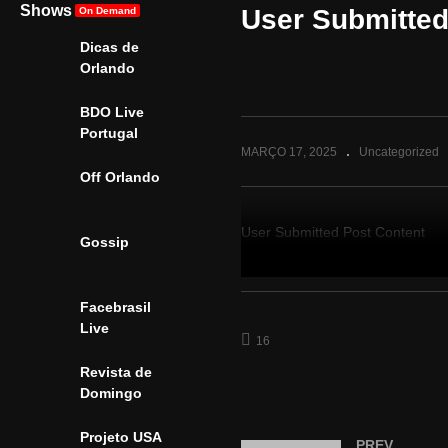
Shows
Sonho Americano – T1 E5 –
So
User Submitted 
On Demand
Apresentação Natália
Ap
Dicas de
Romanelli
Ro
Orlando
BDO Live
Portugal
MARÇO 17, 2025
Uncategorized
Off Orlando
User Submitted Post Content
Gossip
(Visitado 202 vezes, 1 visitas hoj
Facebrasil
Live
16
Revista de
Domingo
Projeto USA
PREV