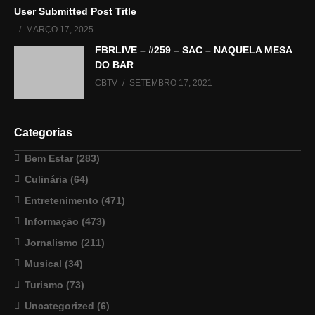
User Submitted Post Title
MARÇO 17, 2025
FBRLIVE – #259 – SAC – NAQUELA MESA
DO BAR
CBTV
SETEMBRO 17, 2021
Categorias
Bem Estar
(283)
Culinária
(64)
Entretenimento
(471)
Informaçāo
(473)
Jornalismo
(211)
Musical
(34)
Turismo
(73)
Uncategorized
(6)