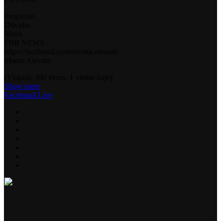
Perguntas
Dúvidas
Mitos
FBR NEWS
https://facebrasil.com/revista-mensal/
Marco Alevato
(Visitado 390 vezes, 1 visitas hoje)
Show more
Facebrasil Live