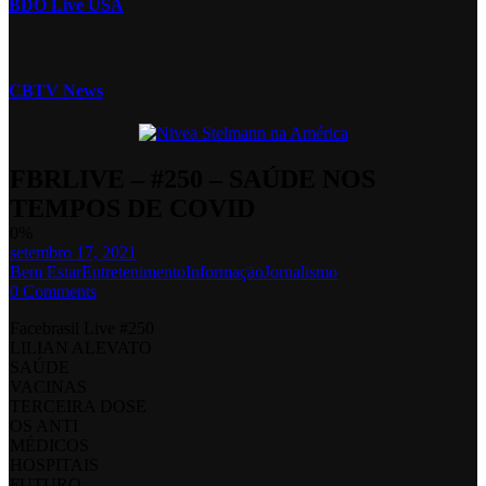
BDO Live USA
CBTV News
FBRLIVE – #250 – SAÚDE NOS
TEMPOS DE COVID
0%
setembro 17, 2021
Bem Estar
Entretenimento
Informaçāo
Jornalismo
0 Comments
Facebrasil Live #250
LILIAN ALEVATO
SAÚDE
VACINAS
TERCEIRA DOSE
OS ANTI
MÉDICOS
HOSPITAIS
FUTURO