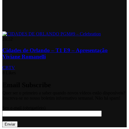
26:32
Cidades de Orlando – T1 E9 – Apresentação
Viviane Romanelli
CBTV
8 Likes
Email Subscribe
Quer ser o primeiro a saber quando novos vídeos estão disponíveis?
Inscreva-se no nosso boletim informativo semanal. Não há spam!
Seu e-mail (obrigatório)