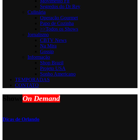
Movimento Fit
Segredos do Dr Rey
Culinária
Operação Gourmet
Papo de Cozinha
>>Todos os Shows
Jornalismo
CBTV News
Na Mira
Gossip
Informaçāo
Shop Brazil
Projeto USA
Sonho Americano
TEMPORADAS
CONTATO
Shows
On Demand
Dicas de Orlando