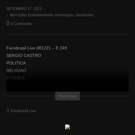
SETEMBRO 17, 2021
Bem Estar
Entretenimento
Informaçāo
Jornalismo
0 Comments
Facebrasil Live 081221 – E 249
SERGIO CASTRO
POLITICA
RELIGIAO
FUTEBOL
Perguntas
Show more
Dúvidas
Mitos
Facebrasil Live
FBR NEWS
https://facebrasil.com/revista-mensal/
Marco Alevato