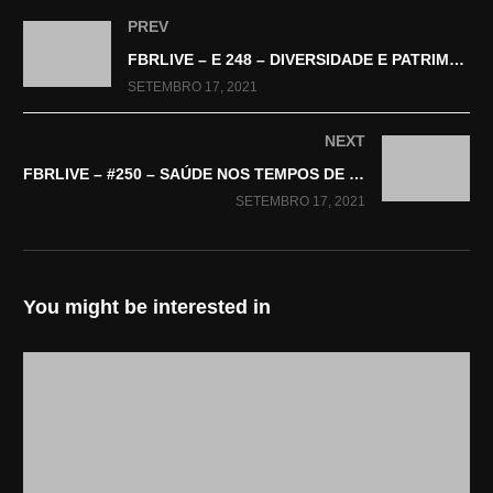
(Visitado 295 vezes, 1 visitas hoje)
PREV
FBRLIVE – E 248 – DIVERSIDADE E PATRIMÔNIO
SETEMBRO 17, 2021
NEXT
FBRLIVE – #250 – SAÚDE NOS TEMPOS DE COVID
SETEMBRO 17, 2021
You might be interested in