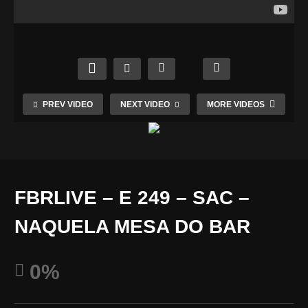
IVE –
FBRL
E 244
IVE –
FBRL
FBRL
–
E 245
IVE –
IVE –
ROTA
–
E 246
E 247
RY
SAC
– RE-
–
CLUB
–
IMIGR
MER
OF
NAQ
AR –
CAD
PREV VIDEO
NEXT VIDEO
MORE VIDEOS
BRAZ
UELA
CARL
O
IL-
MESA
OS
FINA
ORLA
DO
BISP
NCEI
NDO
BAR
O
RO
FBRLIVE – E 249 – SAC –
NAQUELA MESA DO BAR
0%