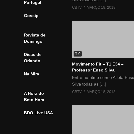
Portugal
CBTV
MARÇO 18, 2018
Gossip
Revista de
Domingo
0
Dicas de
Orlando
Movimento Fit – T1 E34 –
Professor Enso Silva
Na Mira
Entre no ritmo com o Atleta Ens
Silva todas as […]
CBTV
MARÇO 18, 2018
A Hora do
Beto Hora
BDO Live USA