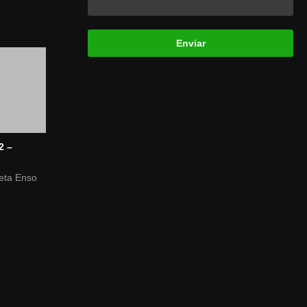
2 –
leta Enso