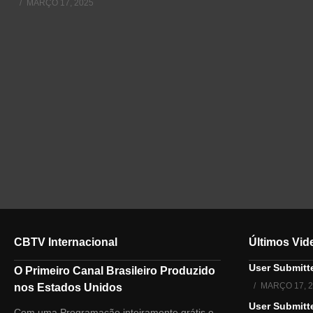
MARÇO 17, 2025
CBTV Internacional
Últimos Vid
User Submitte
O Primeiro Canal Brasileiro Produzido
MARÇO 17, 
nos Estados Unidos
User Submitte
Com uma Programação inteiramente grátis e