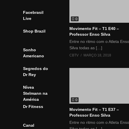
Facebrasil
Live
0
Movimento Fit – T1 E40 –
Shop Brazil
Professor Enso Silva
Entre no ritmo com o Atleta Ens
Silva todas as […]
Sonho
CBTV
MARÇO 18, 2018
Americano
Segredos do
Dr Rey
Nívea
Stelmann na
América
0
Dr Fitness
Movimento Fit – T1 E37 –
Professor Enso Silva
Entre no ritmo com o Atleta Ens
Canal
Silva todas as […]