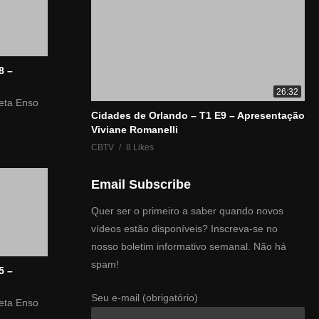
8 –
26:32
leta Enso
Cidades de Orlando – T1 E9 – Apresentação
Viviane Romanelli
CBTV
8 Likes
Email Subscribe
Quer ser o primeiro a saber quando novos
vídeos estão disponíveis? Inscreva-se no
nosso boletim informativo semanal. Não há
spam!
5 –
Seu e-mail (obrigatório)
leta Enso