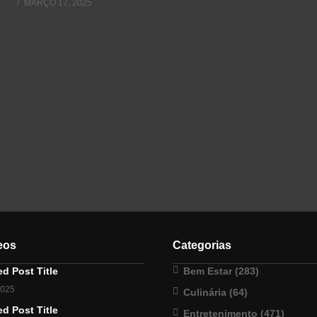
MARÇO 17, 2025
eos
Categorias
d Post Title
Bem Estar
(283)
2025
Culinária
(64)
d Post Title
Entretenimento
(471)