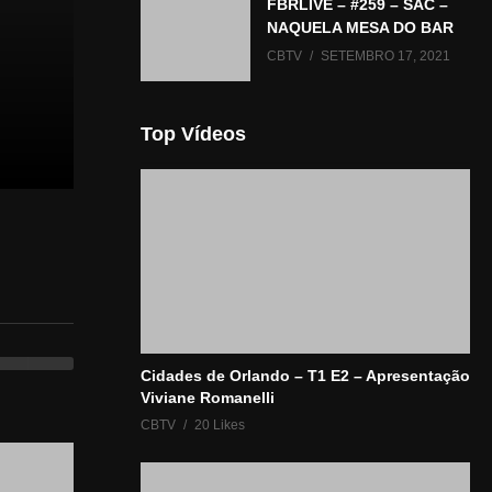
FBRLIVE – #259 – SAC –
NAQUELA MESA DO BAR
CBTV
SETEMBRO 17, 2021
Top Vídeos
Cidades de Orlando – T1 E2 – Apresentação
Viviane Romanelli
CBTV
20 Likes