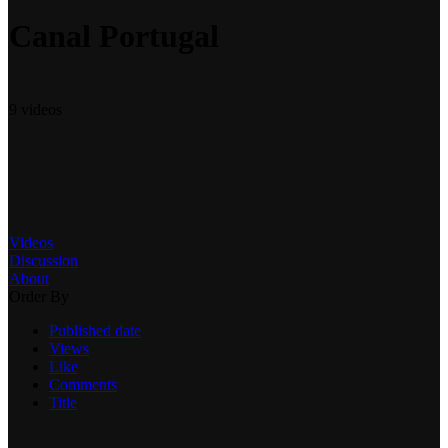
Canal Portugal
9 videos
Videos
Discussion
About
Order By
Published date
Views
Like
Comments
Title