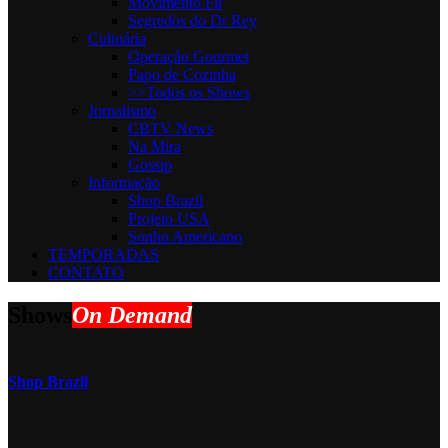
Movimento Fit
Segredos do Dr Rey
Culinária
Operação Gourmet
Papo de Cozinha
>>Todos os Shows
Jornalismo
CBTV News
Na Mira
Gossip
Informaçāo
Shop Brazil
Projeto USA
Sonho Americano
TEMPORADAS
CONTATO
Shows
On Demand
Shop Brazil