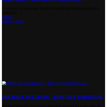
O produtor e compositor Roger Henri (@rogerhenri.maestro) faz
parte do […]
CBTV
março 1, 2021
0
MICHAEL SULLIVAN – BDO LIVE PORTUGAL
Michael Sullivan (@michaelsullivanoficial) está no nosso time de