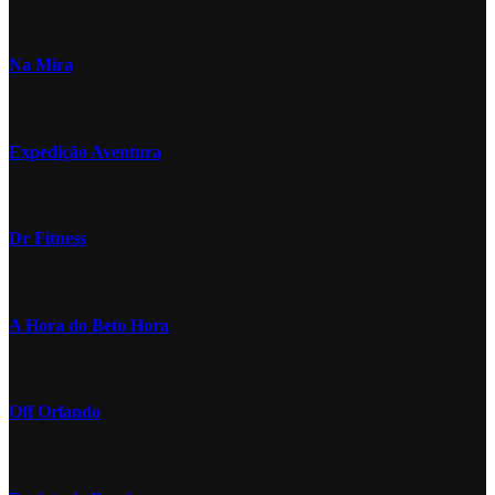
Na Mira
Expedição Aventura
Dr Fitness
A Hora do Beto Hora
Off Orlando