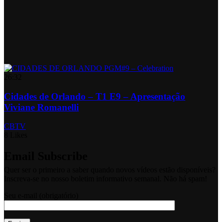
26:32
Cidades de Orlando – T1 E9 – Apresentação
Viviane Romanelli
CBTV
8 Likes
Email Subscribe
Quer ser o primeiro a saber quando novos vídeos estão disponíveis?
Inscreva-se no nosso boletim informativo semanal. Não há spam!
Seu e-mail (obrigatório)