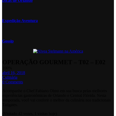
Dicas de Orlando
Expedição Aventura
Gossip
OPERAÇÃO GOURMET – T02 – E02
100%
abril 16, 2018
Culinária
0 Comments
Acompanhe o Chef Fabiano Olmo em sua busca pelas melhores
experiências gastronômicas de Orlando e Central Flórida. Nesta
temporada, você vai conferir o melhor da culinária nos tradicionais
Tailgates.
(Visitado 42 vezes, 1 visitas hoje)