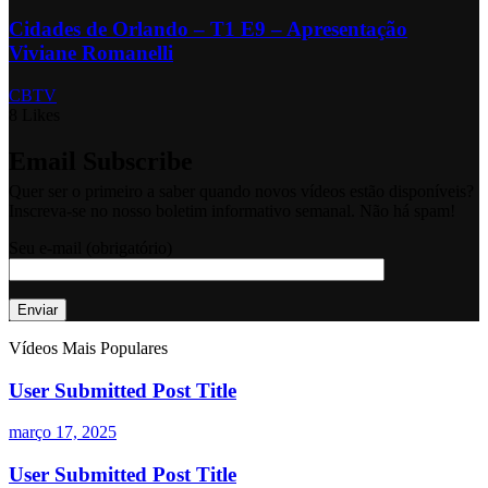
Cidades de Orlando – T1 E9 – Apresentação
Viviane Romanelli
CBTV
8 Likes
Email Subscribe
Quer ser o primeiro a saber quando novos vídeos estão disponíveis?
Inscreva-se no nosso boletim informativo semanal. Não há spam!
Seu e-mail (obrigatório)
Vídeos Mais Populares
User Submitted Post Title
março 17, 2025
User Submitted Post Title