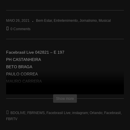
MAIO 26, 2021
Bem Estar
Entretenimento
Jornalismo
Musical
0 Comments
Facebrasil Live 042821 – E 197
PH CASTANHEIRA
BETO BRAGA
PAULO CORREA
MAURO CARRERA
GUI TETTAMANTI
ARI MENDES
Show more
LORENA TOSTA
BASTIDORES DO MAIOR FESTIVAL DA CANÇÃO DE TODOS
BDOLIVE; FBRNEWS
Facebrasil Live; instagram; Orlando; Facebrasil
OS TEMPOS
FBRTV
Marco Alevato