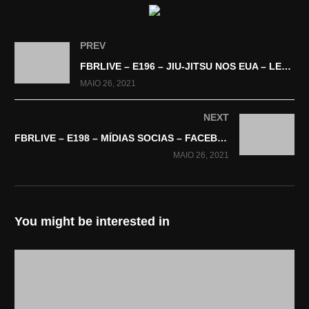
FBR NEWS
https://facebrasil.com/revista-mensal/
Marco Alevato
PREV
(Visitado 79 vezes, 1 visitas hoje)
FBRLIVE – E196 – JIU-JITSU NOS EUA – LEO SILVA
MAIO 26, 2021
NEXT
FBRLIVE – E198 – MÍDIAS SOCIAS – FACEBRASIL – FBRLIVE
MAIO 26, 2021
You might be interested in