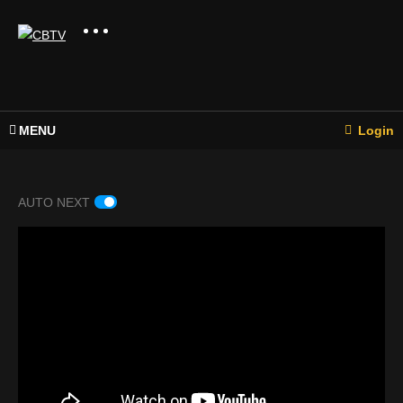
MENU
Login
AUTO NEXT
FBRL
IVE –
E190
–
FBRL