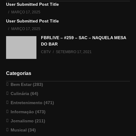
User Submitted Post Title
MARÇO 17, 2025
User Submitted Post Title
MARÇO 17, 2025
FBRLIVE – #259 – SAC – NAQUELA MESA
DO BAR
CBTV
SETEMBRO 17, 2021
Categorias
Bem Estar
(283)
Culinária
(64)
Entretenimento
(471)
Informaçāo
(473)
Jornalismo
(211)
Musical
(34)