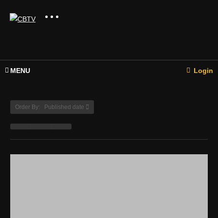
MENU
Login
Order By: Published date