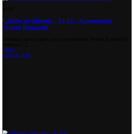
0
41:16
Cidades de Orlando – T1 E5 – Apresentação
Viviane Romanelli
Embarque nessa viagem com a apresentadora Viviane Romanelli e
conheça […]
CBTV
março 8, 2018