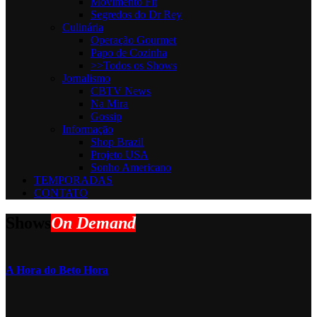
Movimento Fit
Segredos do Dr Rey
Culinária
Operação Gourmet
Papo de Cozinha
>>Todos os Shows
Jornalismo
CBTV News
Na Mira
Gossip
Informaçāo
Shop Brazil
Projeto USA
Sonho Americano
TEMPORADAS
CONTATO
Shows
On Demand
A Hora do Beto Hora