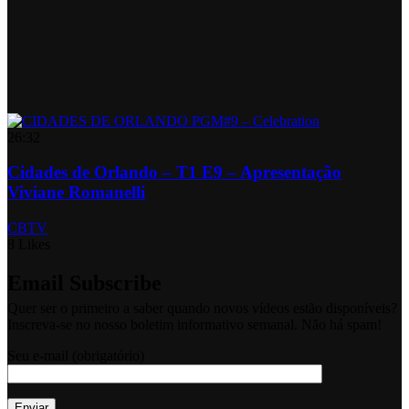
26:32
Cidades de Orlando – T1 E9 – Apresentação
Viviane Romanelli
CBTV
8 Likes
Email Subscribe
Quer ser o primeiro a saber quando novos vídeos estão disponíveis?
Inscreva-se no nosso boletim informativo semanal. Não há spam!
Seu e-mail (obrigatório)