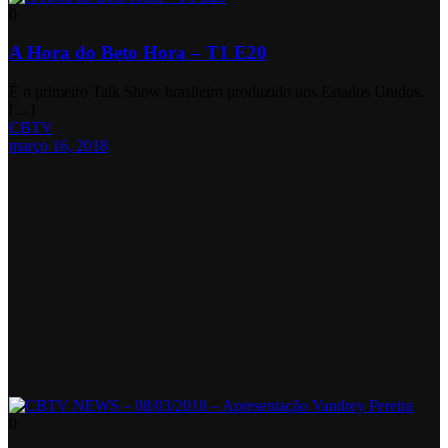
0
A Hora do Beto Hora – T1 E20
É o primeiro Talk Show brasileiro produzido nos Estados Unidos.
[…]
CBTV
março 16, 2018
0