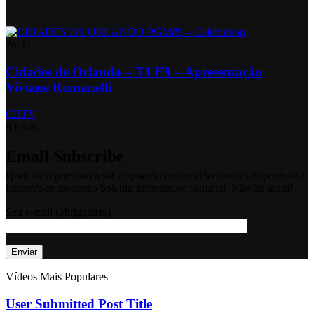
26:32
Cidades de Orlando – T1 E9 – Apresentação
Viviane Romanelli
CBTV
8 Likes
Email Subscribe
Quer ser o primeiro a saber quando novos vídeos estão disponíveis?
Inscreva-se no nosso boletim informativo semanal. Não há spam!
Seu e-mail (obrigatório)
Vídeos Mais Populares
User Submitted Post Title