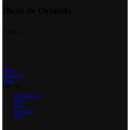
Dicas de Orlando
27 videos
Videos
Discussion
About
Order By
Published date
Views
Like
Comments
Title