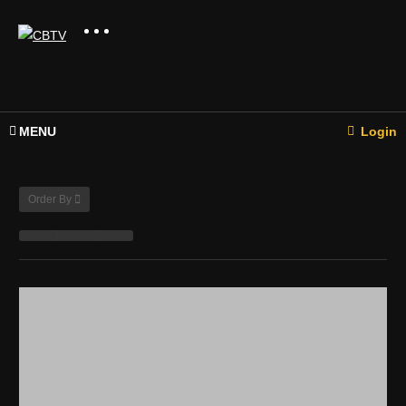
MENU
Login
Order By