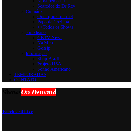
Movimento Fit
Segredos do Dr Rey
Culinária
Operação Gourmet
Papo de Cozinha
>>Todos os Shows
Jornalismo
CBTV News
Na Mira
Gossip
Informaçāo
Shop Brazil
Projeto USA
Sonho Americano
TEMPORADAS
CONTATO
Shows
On Demand
Facebrasil Live