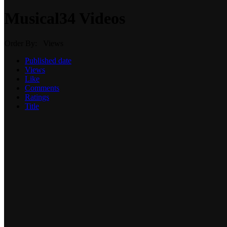
Musical
34 Videos
Order By: Views
Published date
Views
Like
Comments
Ratings
Title