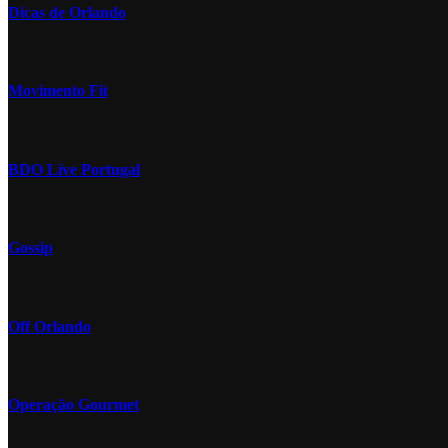
Dicas de Orlando
Movimento Fit
BDO Live Portugal
Gossip
Off Orlando
Operação Gourmet