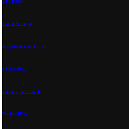
Dr Fitness
Canal Portugal
Programa Amaury Jr.
CBTV News
Cidades de Orlando
Projeto USA