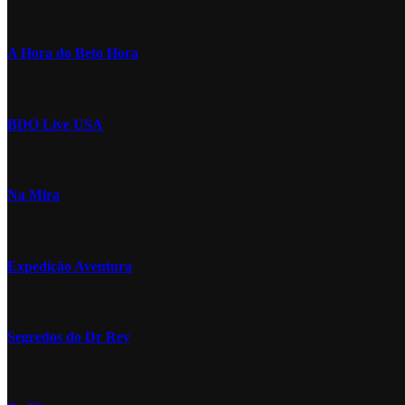
A Hora do Beto Hora
BDO Live USA
Na Mira
Expedição Aventura
Segredos do Dr Rey